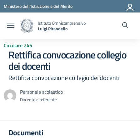
Vai ai contenuti
Vai al menu di navigazione
Vai al footer
Ministero dell'Istruzione e del Merito
Istituto Omnicomprensivo
Luigi Pirandello
Circolare 245
Rettifica convocazione collegio
dei docenti
Rettifica convocazione collegio dei docenti
Personale scolastico
Docente e referente
Documenti