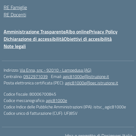
RE Famiglie
RE Docenti
Amministrazione Trasparente
Albo online
Privacy Policy
Dichiarazione di accessibilità
Obiettivi di accesibilità
Note legali
Indirizzo:
Via Enna, snc - 92010 - Lampedusa (AG)
Centralino:
0922971039
Email:
agic81000e@istruzione.it
Posta elettronica certificata (PEC):
agic81000e@pec.istruzione.it
Codice fiscale: 80006700845
Codice meccanografico:
agic81000e
Codice Indice delle Pubbliche Amministrazioni (IPA): istsc_agic81000e
Codice unico di fatturazione (CUF): UFJ8SV
Idea e progetto di Designers Italia