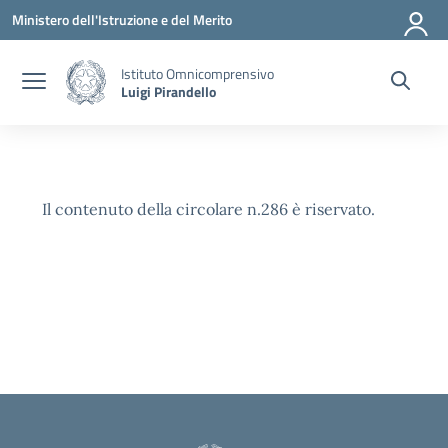
Vai ai contenuti
Vai al menu di navigazione
Vai al footer
Ministero dell'Istruzione e del Merito
Istituto Omnicomprensivo
Luigi Pirandello
Il contenuto della circolare n.286 è riservato.