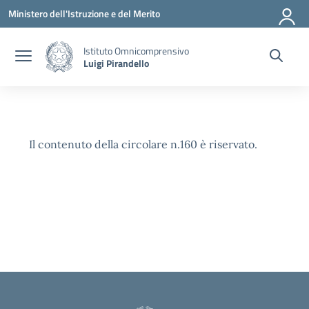
Vai ai contenuti
Vai al menu di navigazione
Vai al footer
Ministero dell'Istruzione e del Merito
Istituto Omnicomprensivo
Luigi Pirandello
Il contenuto della circolare n.160 è riservato.