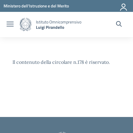
Vai ai contenuti
Vai al menu di navigazione
Vai al footer
Ministero dell'Istruzione e del Merito
Istituto Omnicomprensivo
Luigi Pirandello
Il contenuto della circolare n.178 è riservato.