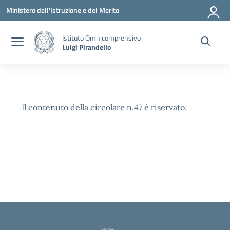
Vai ai contenuti
Vai al menu di navigazione
Vai al footer
Ministero dell'Istruzione e del Merito
Istituto Omnicomprensivo
Luigi Pirandello
Il contenuto della circolare n.47 è riservato.