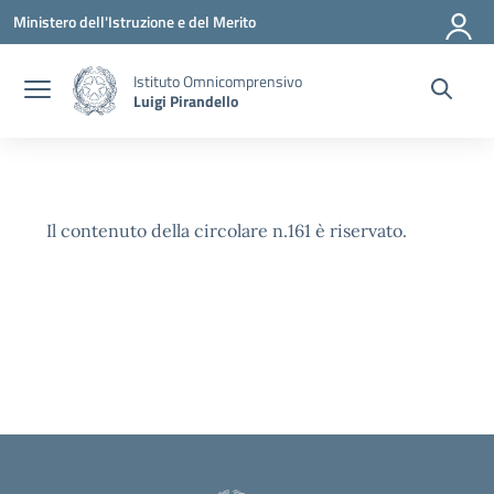
Vai ai contenuti
Vai al menu di navigazione
Vai al footer
Ministero dell'Istruzione e del Merito
Istituto Omnicomprensivo
Luigi Pirandello
Il contenuto della circolare n.161 è riservato.