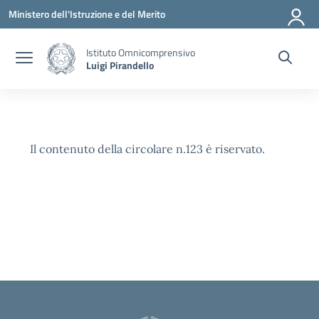
Vai ai contenuti
Vai al menu di navigazione
Vai al footer
Ministero dell'Istruzione e del Merito
Istituto Omnicomprensivo
Luigi Pirandello
Il contenuto della circolare n.123 è riservato.