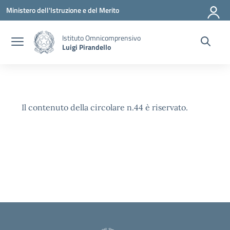
Vai ai contenuti
Vai al menu di navigazione
Vai al footer
Ministero dell'Istruzione e del Merito
Istituto Omnicomprensivo
Luigi Pirandello
Il contenuto della circolare n.44 è riservato.