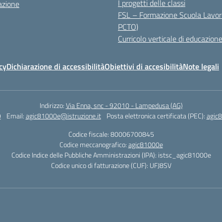
I progetti delle classi
azione
FSL – Formazione Scuola Lavor
PCTO)
Curricolo verticale di educazione
cy
Dichiarazione di accessibilità
Obiettivi di accesibilità
Note legali
Indirizzo:
Via Enna, snc - 92010 - Lampedusa (AG)
9
Email:
agic81000e@istruzione.it
Posta elettronica certificata (PEC):
agic8
Codice fiscale: 80006700845
Codice meccanografico:
agic81000e
Codice Indice delle Pubbliche Amministrazioni (IPA): istsc_agic81000e
Codice unico di fatturazione (CUF): UFJ8SV