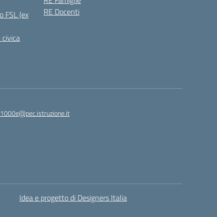
RE Famiglie
RE Docenti
o FSL (ex
 civica
1000e@pec.istruzione.it
Idea e progetto di Designers Italia