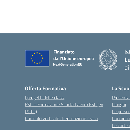
I
Lu
d
Offerta Formativa
La Scuo
I progetti delle classi
Presenta
FSL – Formazione Scuola Lavoro FSL (ex
I luoghi
PCTO)
Le perso
Curricolo verticale di educazione civica
I numeri 
Le carte 