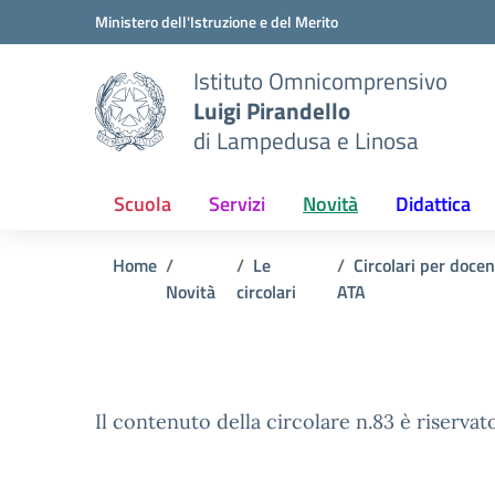
Vai ai contenuti
Vai al menu di navigazione
Vai al footer
Ministero dell'Istruzione e del Merito
Istituto Omnicomprensivo
Luigi Pirandello
di Lampedusa e Linosa
Scuola
Servizi
Novità
Didattica
Home
Le
Circolari per doce
Novità
circolari
ATA
Il contenuto della circolare n.83 è riservato