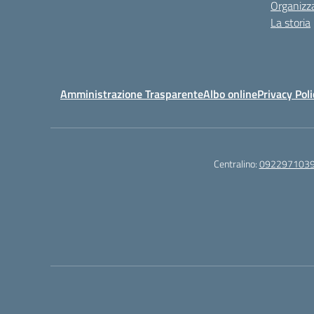
Organizz
La storia
Amministrazione Trasparente
Albo online
Privacy Poli
Centralino:
092297103