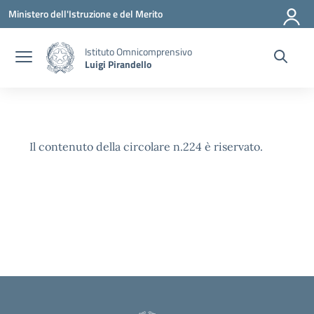
Vai ai contenuti
Vai al menu di navigazione
Vai al footer
Ministero dell'Istruzione e del Merito
Istituto Omnicomprensivo
Luigi Pirandello
Il contenuto della circolare n.224 è riservato.