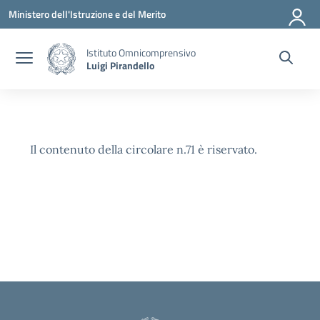
Vai ai contenuti
Vai al menu di navigazione
Vai al footer
Ministero dell'Istruzione e del Merito
Istituto Omnicomprensivo
Luigi Pirandello
Il contenuto della circolare n.71 è riservato.