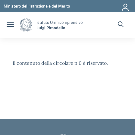
Vai ai contenuti
Vai al menu di navigazione
Vai al footer
Ministero dell'Istruzione e del Merito
Istituto Omnicomprensivo
Luigi Pirandello
Il contenuto della circolare n.0 è riservato.