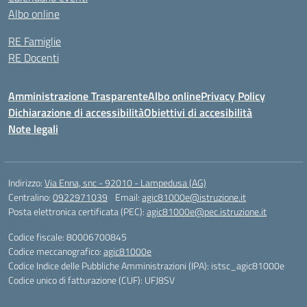
Albo online
RE Famiglie
RE Docenti
Amministrazione Trasparente
Albo online
Privacy Policy
Dichiarazione di accessibilità
Obiettivi di accesibilità
Note legali
Indirizzo:
Via Enna, snc - 92010 - Lampedusa (AG)
Centralino:
0922971039
Email:
agic81000e@istruzione.it
Posta elettronica certificata (PEC):
agic81000e@pec.istruzione.it
Codice fiscale: 80006700845
Codice meccanografico:
agic81000e
Codice Indice delle Pubbliche Amministrazioni (IPA): istsc_agic81000e
Codice unico di fatturazione (CUF): UFJ8SV