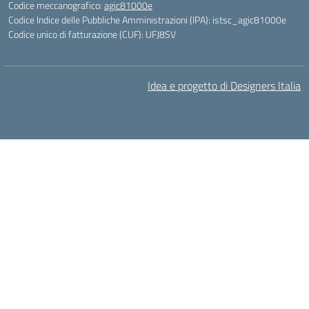
Codice meccanografico:
agic81000e
Codice Indice delle Pubbliche Amministrazioni (IPA): istsc_agic81000e
Codice unico di fatturazione (CUF): UFJ8SV
Idea e progetto di Designers Italia