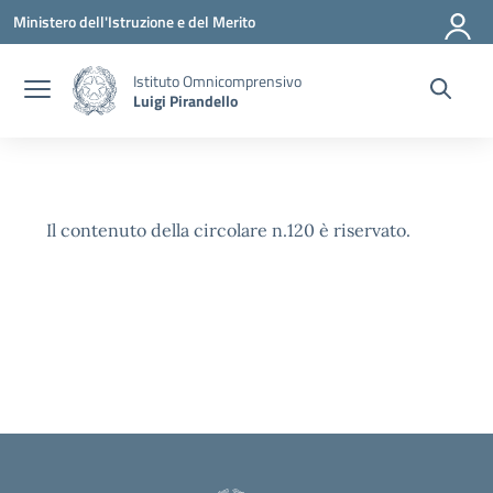
Vai ai contenuti
Vai al menu di navigazione
Vai al footer
Ministero dell'Istruzione e del Merito
Istituto Omnicomprensivo
Luigi Pirandello
Il contenuto della circolare n.120 è riservato.