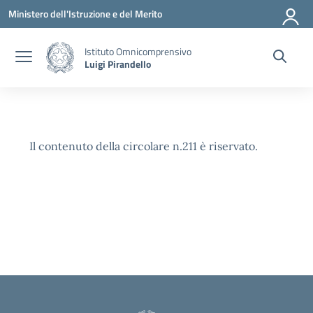
Vai ai contenuti
Vai al menu di navigazione
Vai al footer
Ministero dell'Istruzione e del Merito
Istituto Omnicomprensivo
Luigi Pirandello
Il contenuto della circolare n.211 è riservato.