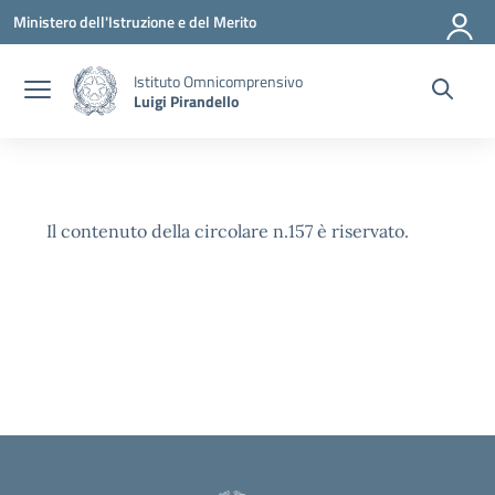
Vai ai contenuti
Vai al menu di navigazione
Vai al footer
Ministero dell'Istruzione e del Merito
Istituto Omnicomprensivo
Luigi Pirandello
Il contenuto della circolare n.157 è riservato.