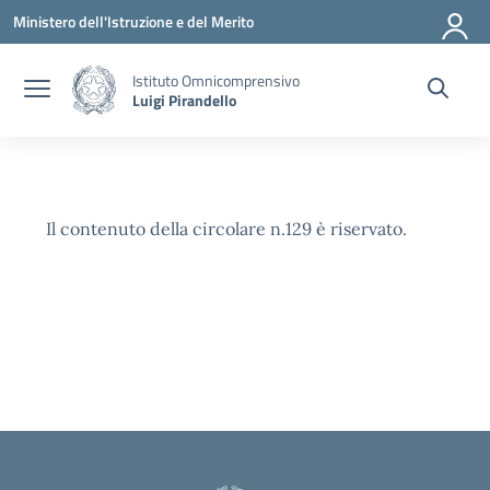
Vai ai contenuti
Vai al menu di navigazione
Vai al footer
Ministero dell'Istruzione e del Merito
Istituto Omnicomprensivo
Luigi Pirandello
Il contenuto della circolare n.129 è riservato.