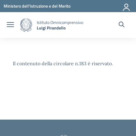
Vai ai contenuti
Vai al menu di navigazione
Vai al footer
Ministero dell'Istruzione e del Merito
Istituto Omnicomprensivo
Luigi Pirandello
Il contenuto della circolare n.183 è riservato.