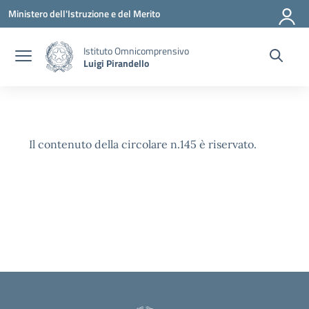
Vai ai contenuti
Vai al menu di navigazione
Vai al footer
Ministero dell'Istruzione e del Merito
Istituto Omnicomprensivo
Luigi Pirandello
Il contenuto della circolare n.145 è riservato.