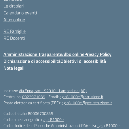
Le circolari
Calendario eventi
Albo online
RE Famiglie
RE Docenti
Amministrazione Trasparente
Albo online
Privacy Policy
Dichiarazione di accessibilità
Obiettivi di accesibilità
Note legali
Indirizzo:
Via Enna, snc - 92010 - Lampedusa (AG)
Centralino:
0922971039
Email:
agic81000e@istruzione.it
Posta elettronica certificata (PEC):
agic81000e@pec.istruzione.it
Codice fiscale: 80006700845
Codice meccanografico:
agic81000e
Codice Indice delle Pubbliche Amministrazioni (IPA): istsc_agic81000e