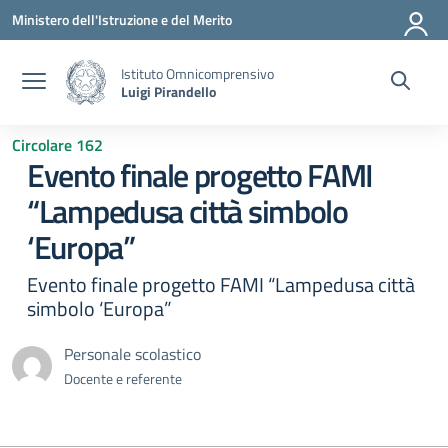
Vai ai contenuti
Vai al menu di navigazione
Vai al footer
Ministero dell'Istruzione e del Merito
Istituto Omnicomprensivo
Luigi Pirandello
Circolare 162
Evento finale progetto FAMI
“Lampedusa città simbolo
‘Europa”
Evento finale progetto FAMI “Lampedusa città
simbolo ‘Europa”
Personale scolastico
Docente e referente