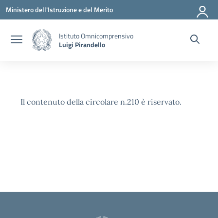
Vai ai contenuti
Vai al menu di navigazione
Vai al footer
Ministero dell'Istruzione e del Merito
Istituto Omnicomprensivo
Luigi Pirandello
Il contenuto della circolare n.210 è riservato.