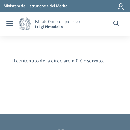
Vai ai contenuti
Vai al menu di navigazione
Vai al footer
Ministero dell'Istruzione e del Merito
Istituto Omnicomprensivo
Luigi Pirandello
Il contenuto della circolare n.0 è riservato.