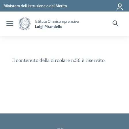
Vai ai contenuti
Vai al menu di navigazione
Vai al footer
Ministero dell'Istruzione e del Merito
Istituto Omnicomprensivo
Luigi Pirandello
Il contenuto della circolare n.50 è riservato.