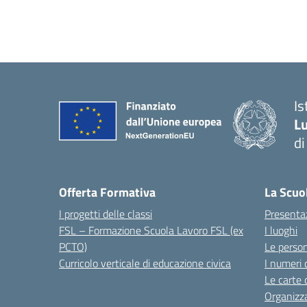
I
Lu
d
Offerta Formativa
La Scuo
I progetti delle classi
Presenta
FSL – Formazione Scuola Lavoro FSL (ex
I luoghi
PCTO)
Le perso
Curricolo verticale di educazione civica
I numeri 
Le carte 
Organizz