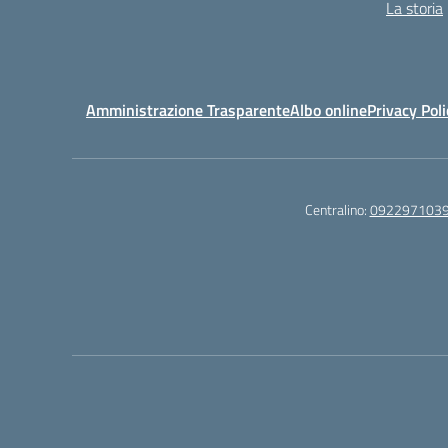
La storia
Amministrazione Trasparente
Albo online
Privacy Poli
Centralino:
092297103