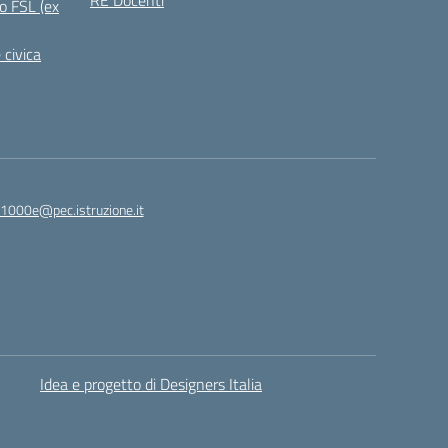
RE Docenti
o FSL (ex
 civica
1000e@pec.istruzione.it
Idea e progetto di Designers Italia