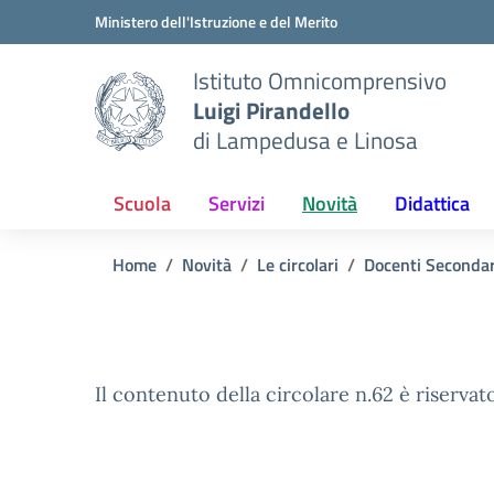
Vai ai contenuti
Vai al menu di navigazione
Vai al footer
Ministero dell'Istruzione e del Merito
Istituto Omnicomprensivo
Luigi Pirandello
di Lampedusa e Linosa
Scuola
Servizi
Novità
Didattica
Home
Novità
Le circolari
Docenti Seconda
Il contenuto della circolare n.62 è riservato