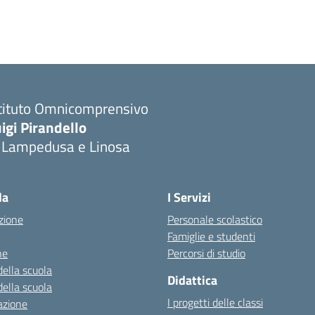
stituto Omnicomprensivo
igi Pirandello
i Lampedusa e Linosa
la
I Servizi
zione
Personale scolastico
Famiglie e studenti
ne
Percorsi di studio
della scuola
Didattica
della scuola
I progetti delle classi
azione