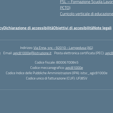
FSL – Formazione Scuola Lavor
PCTO)
Curricolo verticale di educazione
cy
Dichiarazione di accessibilità
Obiettivi di accesibilità
Note legali
Indirizzo:
Via Enna, snc - 92010 - Lampedusa (AG)
9
Email:
agic81000e@istruzione.it
Posta elettronica certificata (PEC):
agic8
Codice fiscale: 80006700845
Codice meccanografico:
agic81000e
Codice Indice delle Pubbliche Amministrazioni (IPA): istsc_agic81000e
Codice unico di fatturazione (CUF): UFJ8SV