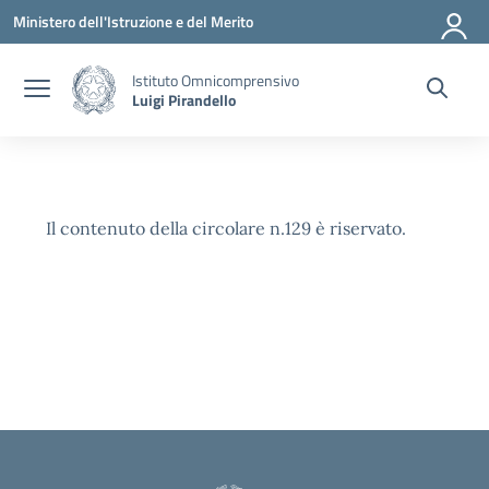
Vai ai contenuti
Vai al menu di navigazione
Vai al footer
Ministero dell'Istruzione e del Merito
Istituto Omnicomprensivo
Luigi Pirandello
Il contenuto della circolare n.129 è riservato.