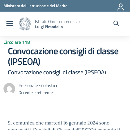
Vai ai contenuti
Vai al menu di navigazione
Vai al footer
Ministero dell'Istruzione e del Merito
Istituto Omnicomprensivo
Luigi Pirandello
Circolare 118
Convocazione consigli di classe
(IPSEOA)
Convocazione consigli di classe (IPSEOA)
Personale scolastico
Docente e referente
Si comunica che martedì 16 gennaio 2024 sono
convocati i Consigli di Classe dell’IPSEOA secondo il