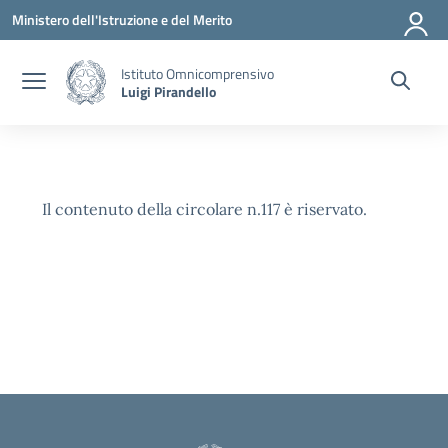
Vai ai contenuti
Vai al menu di navigazione
Vai al footer
Ministero dell'Istruzione e del Merito
Istituto Omnicomprensivo
Luigi Pirandello
Il contenuto della circolare n.117 è riservato.