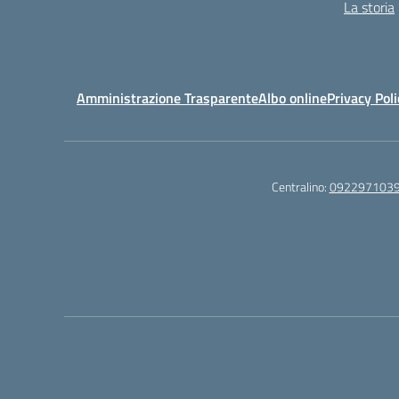
La storia
Amministrazione Trasparente
Albo online
Privacy Poli
Centralino:
092297103