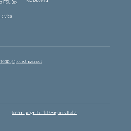
RE Docenti
o FSL (ex
 civica
1000e@pec.istruzione.it
Idea e progetto di Designers Italia