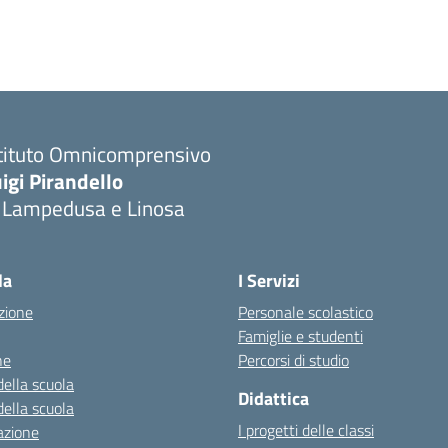
stituto Omnicomprensivo
igi Pirandello
i Lampedusa e Linosa
la
I Servizi
zione
Personale scolastico
Famiglie e studenti
ne
Percorsi di studio
della scuola
Didattica
della scuola
I progetti delle classi
azione