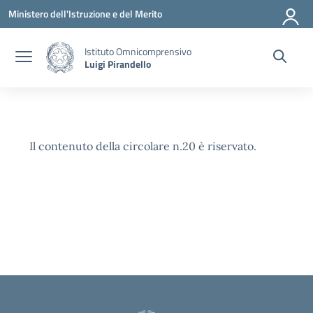
Vai ai contenuti
Vai al menu di navigazione
Vai al footer
Ministero dell'Istruzione e del Merito
Istituto Omnicomprensivo
Luigi Pirandello
Il contenuto della circolare n.20 è riservato.