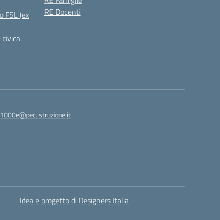
RE Famiglie
RE Docenti
o FSL (ex
 civica
1000e@pec.istruzione.it
Idea e progetto di Designers Italia