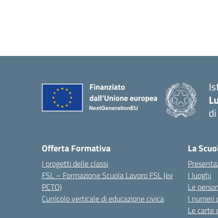
I
Lu
d
Offerta Formativa
La Scuo
I progetti delle classi
Presenta
FSL – Formazione Scuola Lavoro FSL (ex
I luoghi
PCTO)
Le perso
Curricolo verticale di educazione civica
I numeri 
Le carte 