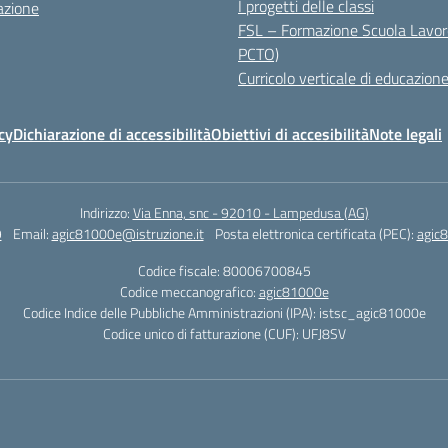
I progetti delle classi
azione
FSL – Formazione Scuola Lavor
PCTO)
Curricolo verticale di educazione
cy
Dichiarazione di accessibilità
Obiettivi di accesibilità
Note legali
Indirizzo:
Via Enna, snc - 92010 - Lampedusa (AG)
9
Email:
agic81000e@istruzione.it
Posta elettronica certificata (PEC):
agic8
Codice fiscale: 80006700845
Codice meccanografico:
agic81000e
Codice Indice delle Pubbliche Amministrazioni (IPA): istsc_agic81000e
Codice unico di fatturazione (CUF): UFJ8SV