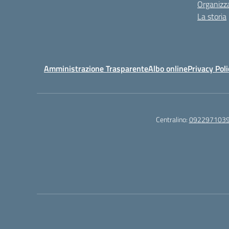
Organizz
La storia
Amministrazione Trasparente
Albo online
Privacy Poli
Centralino:
092297103