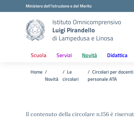
Vai ai contenuti
Vai al menu di navigazione
Vai al footer
Ministero dell'Istruzione e del Merito
Istituto Omnicomprensivo
Luigi Pirandello
di Lampedusa e Linosa
Scuola
Servizi
Novità
Didattica
Home
Le
Circolari per docenti
Novità
circolari
personale ATA
Il contenuto della circolare n.156 è riservat