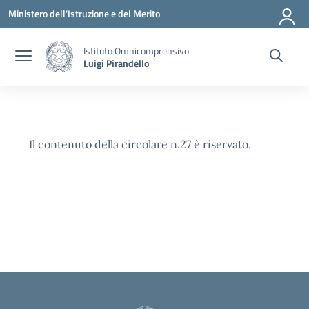
Vai ai contenuti
Vai al menu di navigazione
Vai al footer
Ministero dell'Istruzione e del Merito
Istituto Omnicomprensivo
Luigi Pirandello
Il contenuto della circolare n.27 è riservato.