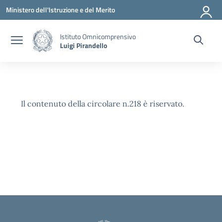
Vai ai contenuti
Vai al menu di navigazione
Vai al footer
Ministero dell'Istruzione e del Merito
Istituto Omnicomprensivo
Luigi Pirandello
Il contenuto della circolare n.218 è riservato.