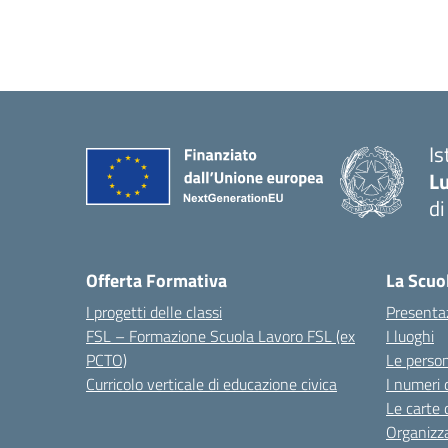
I
Lu
d
Offerta Formativa
La Scuo
I progetti delle classi
Presenta
FSL – Formazione Scuola Lavoro FSL (ex
I luoghi
PCTO)
Le perso
Curricolo verticale di educazione civica
I numeri 
Le carte 
Organizz