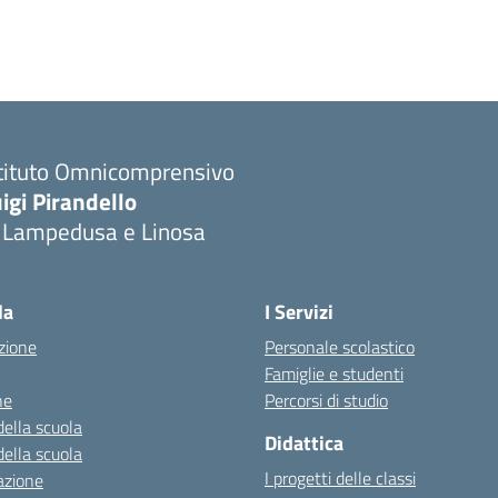
stituto Omnicomprensivo
igi Pirandello
i Lampedusa e Linosa
la
I Servizi
zione
Personale scolastico
Famiglie e studenti
ne
Percorsi di studio
della scuola
Didattica
della scuola
I progetti delle classi
azione