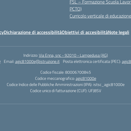
FSL – Formazione Scuola Lavor
PCTO)
Curricolo verticale di educazione
cy
Dichiarazione di accessibilità
Obiettivi di accesibilità
Note legali
Indirizzo:
Via Enna, snc - 92010 - Lampedusa (AG)
9
Email:
agic81000e@istruzione.it
Posta elettronica certificata (PEC):
agic8
Codice fiscale: 80006700845
Codice meccanografico:
agic81000e
Codice Indice delle Pubbliche Amministrazioni (IPA): istsc_agic81000e
Codice unico di fatturazione (CUF): UFJ8SV