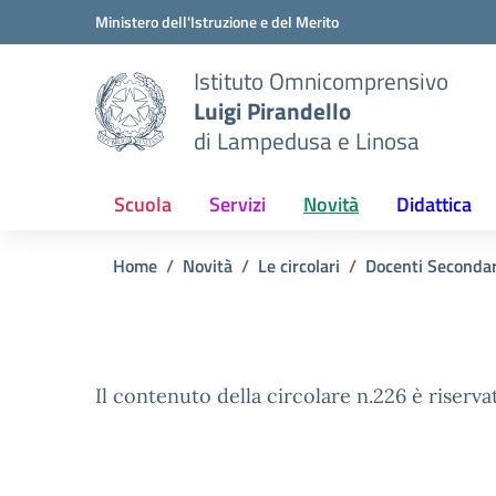
Vai ai contenuti
Vai al menu di navigazione
Vai al footer
Ministero dell'Istruzione e del Merito
Istituto Omnicomprensivo
Luigi Pirandello
di Lampedusa e Linosa
Scuola
Servizi
Novità
Didattica
Home
Novità
Le circolari
Docenti Seconda
Il contenuto della circolare n.226 è riserva