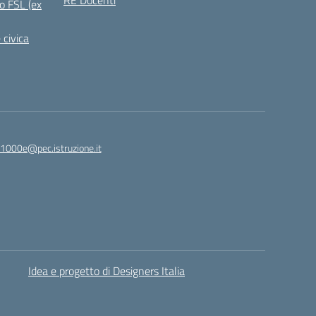
RE Docenti
o FSL (ex
 civica
1000e@pec.istruzione.it
Idea e progetto di Designers Italia