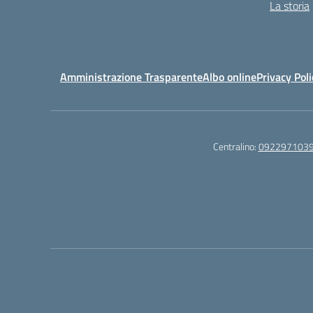
La storia
Amministrazione Trasparente
Albo online
Privacy Poli
Centralino:
092297103