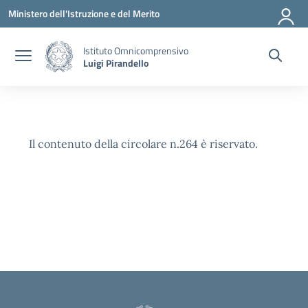
Vai ai contenuti
Vai al menu di navigazione
Vai al footer
Ministero dell'Istruzione e del Merito
Istituto Omnicomprensivo
Luigi Pirandello
Il contenuto della circolare n.264 è riservato.