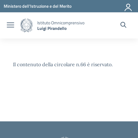
Vai ai contenuti
Vai al menu di navigazione
Vai al footer
Ministero dell'Istruzione e del Merito
Istituto Omnicomprensivo
Luigi Pirandello
Il contenuto della circolare n.66 è riservato.