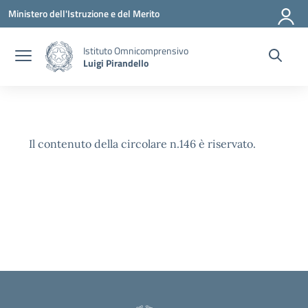
Vai ai contenuti
Vai al menu di navigazione
Vai al footer
Ministero dell'Istruzione e del Merito
Istituto Omnicomprensivo
Luigi Pirandello
Il contenuto della circolare n.146 è riservato.