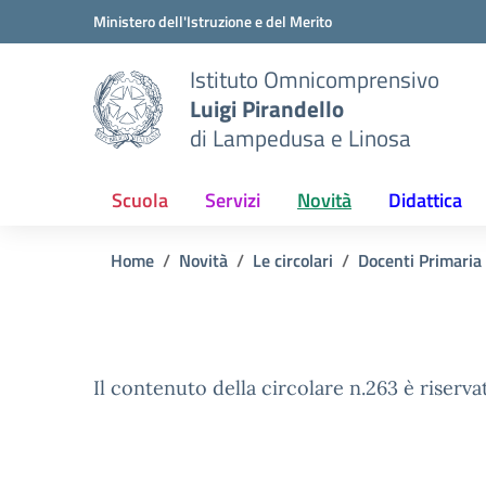
Vai ai contenuti
Vai al menu di navigazione
Vai al footer
Ministero dell'Istruzione e del Merito
Istituto Omnicomprensivo
Luigi Pirandello
di Lampedusa e Linosa
Scuola
Servizi
Novità
Didattica
Home
Novità
Le circolari
Docenti Primaria
Il contenuto della circolare n.263 è riserva