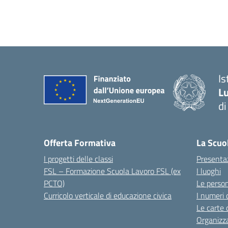
I
Lu
d
Offerta Formativa
La Scuo
I progetti delle classi
Presenta
FSL – Formazione Scuola Lavoro FSL (ex
I luoghi
PCTO)
Le perso
Curricolo verticale di educazione civica
I numeri 
Le carte 
Organizz