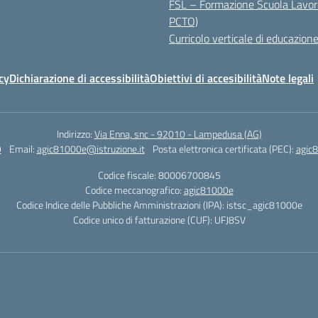
FSL – Formazione Scuola Lavor
PCTO)
Curricolo verticale di educazione
cy
Dichiarazione di accessibilità
Obiettivi di accesibilità
Note legali
Indirizzo:
Via Enna, snc - 92010 - Lampedusa (AG)
9
Email:
agic81000e@istruzione.it
Posta elettronica certificata (PEC):
agic8
Codice fiscale: 80006700845
Codice meccanografico:
agic81000e
Codice Indice delle Pubbliche Amministrazioni (IPA): istsc_agic81000e
Codice unico di fatturazione (CUF): UFJ8SV