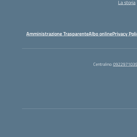
La storia
Amministrazione Trasparente
Albo online
Privacy Poli
Centralino:
092297103