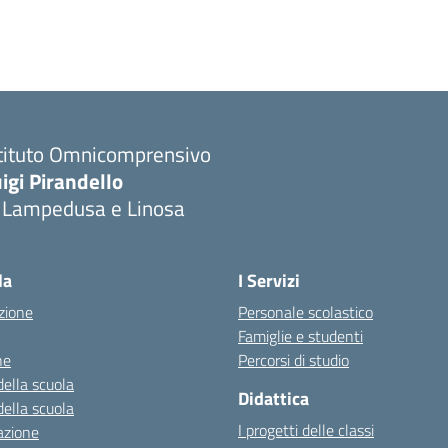
stituto Omnicomprensivo
igi Pirandello
i Lampedusa e Linosa
la
I Servizi
zione
Personale scolastico
Famiglie e studenti
ne
Percorsi di studio
della scuola
Didattica
della scuola
I progetti delle classi
azione