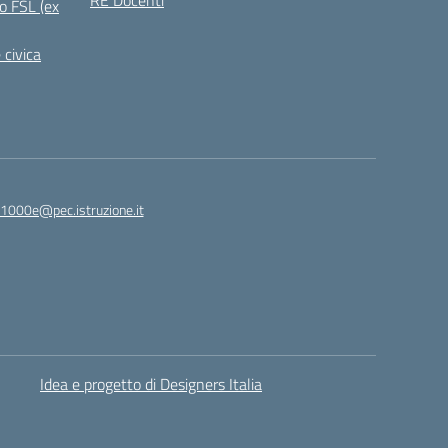
RE Docenti
o FSL (ex
 civica
1000e@pec.istruzione.it
Idea e progetto di Designers Italia