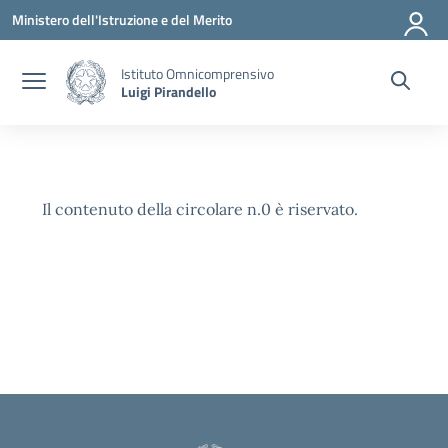
Vai ai contenuti
Vai al menu di navigazione
Vai al footer
Ministero dell'Istruzione e del Merito
Istituto Omnicomprensivo
Luigi Pirandello
Il contenuto della circolare n.0 è riservato.