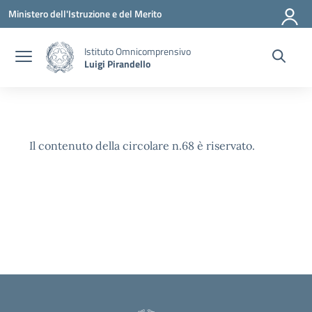
Vai ai contenuti
Vai al menu di navigazione
Vai al footer
Ministero dell'Istruzione e del Merito
Istituto Omnicomprensivo
Luigi Pirandello
Il contenuto della circolare n.68 è riservato.