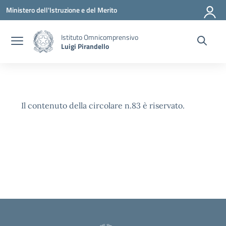
Vai ai contenuti
Vai al menu di navigazione
Vai al footer
Ministero dell'Istruzione e del Merito
Istituto Omnicomprensivo
Luigi Pirandello
Il contenuto della circolare n.83 è riservato.