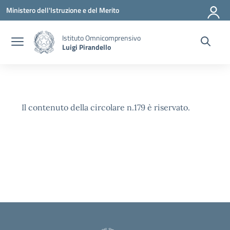
Vai ai contenuti
Vai al menu di navigazione
Vai al footer
Ministero dell'Istruzione e del Merito
Istituto Omnicomprensivo
Luigi Pirandello
Il contenuto della circolare n.179 è riservato.