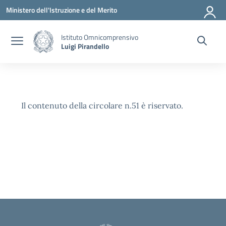
Vai ai contenuti
Vai al menu di navigazione
Vai al footer
Ministero dell'Istruzione e del Merito
Istituto Omnicomprensivo
Luigi Pirandello
Il contenuto della circolare n.51 è riservato.