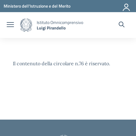
Vai ai contenuti
Vai al menu di navigazione
Vai al footer
Ministero dell'Istruzione e del Merito
Istituto Omnicomprensivo
Luigi Pirandello
Il contenuto della circolare n.76 è riservato.