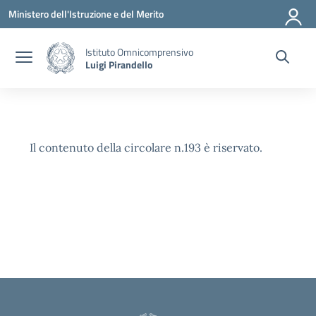
Vai ai contenuti
Vai al menu di navigazione
Vai al footer
Ministero dell'Istruzione e del Merito
Istituto Omnicomprensivo
Luigi Pirandello
Il contenuto della circolare n.193 è riservato.