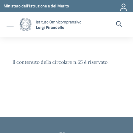
Vai ai contenuti
Vai al menu di navigazione
Vai al footer
Ministero dell'Istruzione e del Merito
Istituto Omnicomprensivo
Luigi Pirandello
Il contenuto della circolare n.65 è riservato.