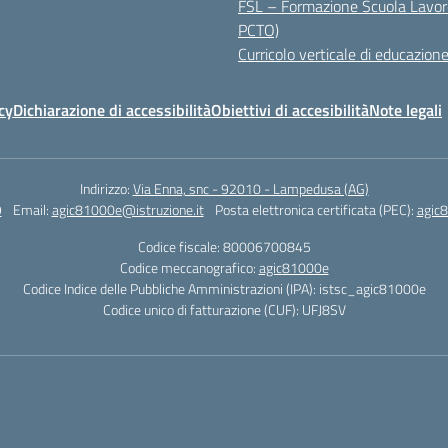
FSL – Formazione Scuola Lavor
PCTO)
Curricolo verticale di educazione
cy
Dichiarazione di accessibilità
Obiettivi di accesibilità
Note legali
Indirizzo:
Via Enna, snc - 92010 - Lampedusa (AG)
9
Email:
agic81000e@istruzione.it
Posta elettronica certificata (PEC):
agic8
Codice fiscale: 80006700845
Codice meccanografico:
agic81000e
Codice Indice delle Pubbliche Amministrazioni (IPA): istsc_agic81000e
Codice unico di fatturazione (CUF): UFJ8SV