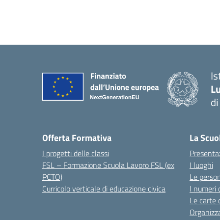
I
Lu
d
Offerta Formativa
La Scuo
I progetti delle classi
Presenta
FSL – Formazione Scuola Lavoro FSL (ex
I luoghi
PCTO)
Le perso
Curricolo verticale di educazione civica
I numeri 
Le carte 
Organizz