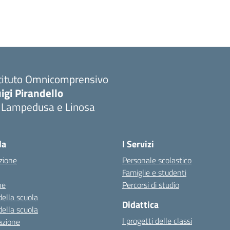
stituto Omnicomprensivo
igi Pirandello
i Lampedusa e Linosa
la
I Servizi
zione
Personale scolastico
Famiglie e studenti
ne
Percorsi di studio
della scuola
Didattica
della scuola
I progetti delle classi
azione