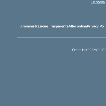
La storia
Amministrazione Trasparente
Albo online
Privacy Poli
Centralino:
092297103