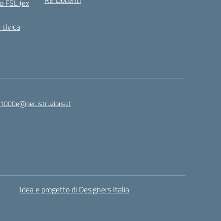
RE Docenti
o FSL (ex
 civica
1000e@pec.istruzione.it
Idea e progetto di Designers Italia