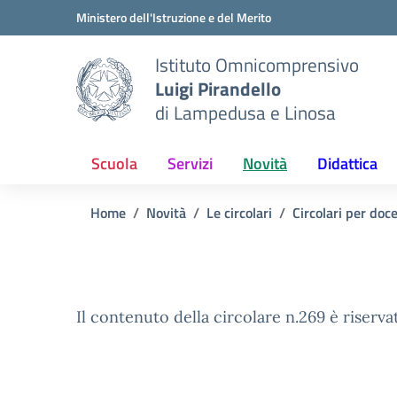
Vai ai contenuti
Vai al menu di navigazione
Vai al footer
Ministero dell'Istruzione e del Merito
Istituto Omnicomprensivo
Luigi Pirandello
di Lampedusa e Linosa
Scuola
Servizi
Novità
Didattica
Home
Novità
Le circolari
Circolari per doc
Il contenuto della circolare n.269 è riserva