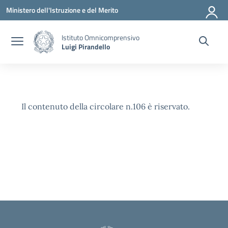
Vai ai contenuti
Vai al menu di navigazione
Vai al footer
Ministero dell'Istruzione e del Merito
Istituto Omnicomprensivo
Luigi Pirandello
Il contenuto della circolare n.106 è riservato.