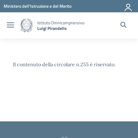
Vai ai contenuti
Vai al menu di navigazione
Vai al footer
Ministero dell'Istruzione e del Merito
Istituto Omnicomprensivo
Luigi Pirandello
Il contenuto della circolare n.255 è riservato.