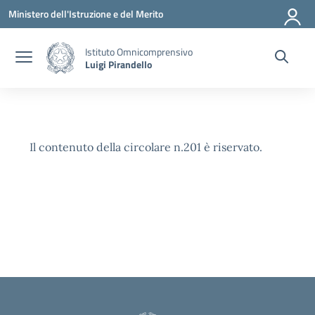
Vai ai contenuti
Vai al menu di navigazione
Vai al footer
Ministero dell'Istruzione e del Merito
Istituto Omnicomprensivo
Luigi Pirandello
Il contenuto della circolare n.201 è riservato.